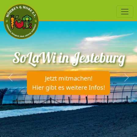
SoLaWi in Jesteburg
Jetzt mitmachen!
Previous
Next
Hier gibt es weitere Infos!